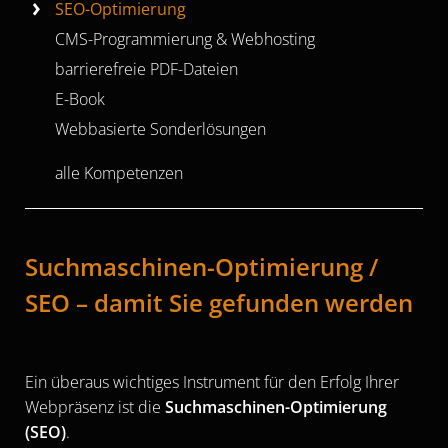
SEO-Optimierung
E-Book
Bücher & Lehrmaterial
Animierte Präsentationen
CMS-Programmierung & Webhosting
barrierefreie PDF-Dateien
Webbasierte Sonderlösungen
Verpackungen & Etiketten
E-Book
Webbasierte Sonderlösungen
alle Kompetenzen
Suchmaschinen-Optimierung /
SEO – damit Sie gefunden werden
Ein überaus wichtiges Instrument für den Erfolg Ihrer
Webpräsenz ist die
Suchmaschinen-Optimierung
(SEO)
.